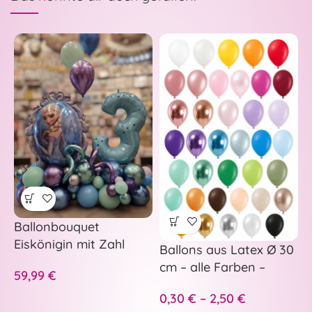
Ballonbouquet
H
Eiskönigin mit Zahl
u
Ballons aus Latex Ø 30
W
cm – alle Farben –
59,99
€
3
0,30
€
–
2,50
€