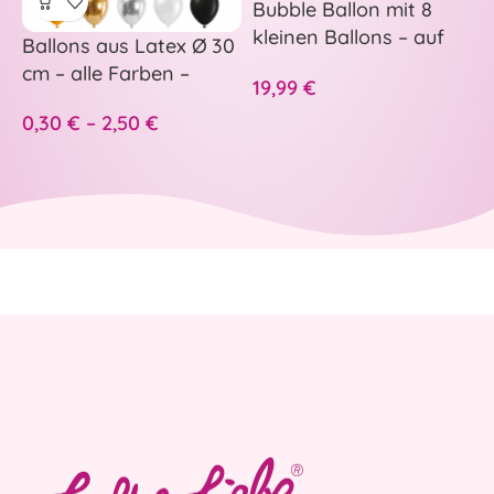
Bubble Ballon mit 8
–
kleinen Ballons – auf
p
Ballons aus Latex Ø 30
Wunsch personalisiert
H
cm – alle Farben –
19,99
€
5
A
S
0,30
€
–
2,50
€