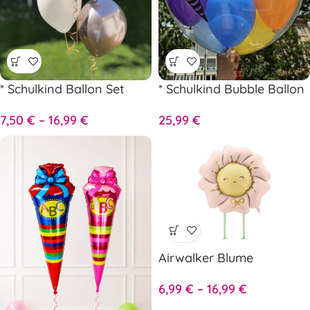
* Schulkind Ballon Set
* Schulkind Bubble Ballon
7,50
€
–
16,99
€
25,99
€
Airwalker Blume
6,99
€
–
16,99
€