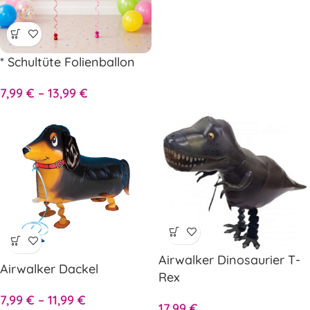
* Schultüte Folienballon
7,99
€
–
13,99
€
Airwalker Dinosaurier T-
Airwalker Dackel
Rex
7,99
€
–
11,99
€
17,99
€