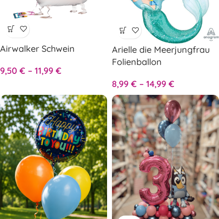
Airwalker Schwein
Arielle die Meerjungfrau
Folienballon
9,50
€
–
11,99
€
8,99
€
–
14,99
€