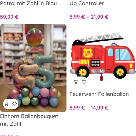
Patrol mit Zahl in Blau
Up Controller
oder Pink
5,99
€
–
21,99
€
59,99
€
Feuerwehr Folienballon
8,99
€
–
14,99
€
Einhorn Ballonbouquet
mit Zahl