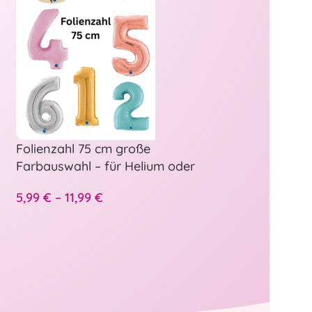
Folienzahl 75 cm große
Herz Folienbal
Farbauswahl – für Helium oder
unbedruckt od
Luft Füllung geeignet
3,50
€
–
6,99
€
5,99
€
–
11,99
€