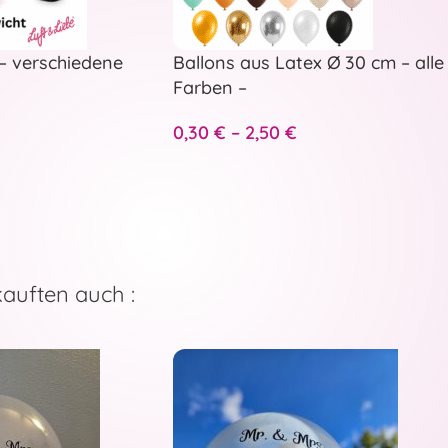
– verschiedene
Ballons aus Latex Ø 30 cm – alle
Farben –
0,30
€
–
2,50
€
kauften auch :