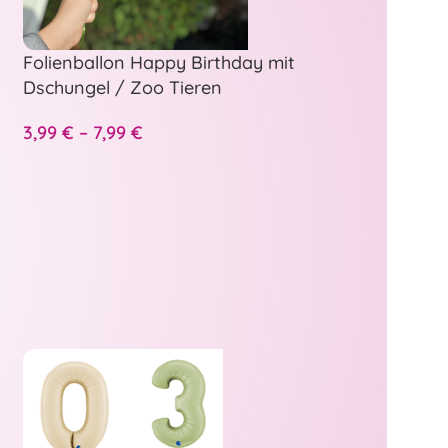
Folienballon Happy Birthday mit
Dschungel / Zoo Tieren
3,99
€
–
7,99
€