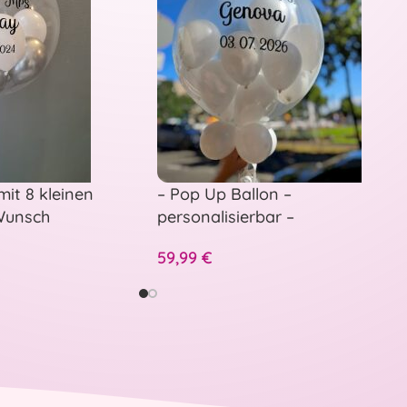
mit 8 kleinen
– Pop Up Ballon –
 Wunsch
personalisierbar –
Hochzeitsballon zum Aufstechen
59,99
€
– Standesamt oder Feier