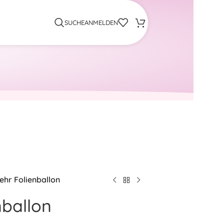
SUCHE
ANMELDEN
hr Folienballon
nballon