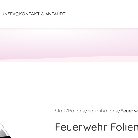
 UNS
FAQ
KONTAKT & ANFAHRT
Start
/
Ballons
/
Folienballons
/
Feuerwe
Feuerwehr Folie