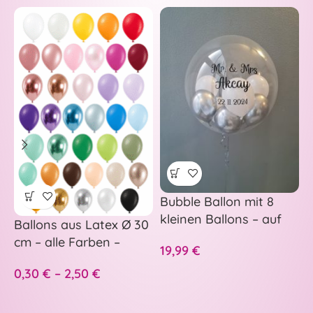
Bubble Ballon mit 8
–
kleinen Ballons – auf
p
Ballons aus Latex Ø 30
Wunsch personalisiert
H
cm – alle Farben –
19,99
€
5
A
S
0,30
€
–
2,50
€