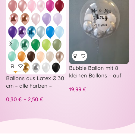
Bubble Ballon mit 8
–
kleinen Ballons – auf
p
Ballons aus Latex Ø 30
Wunsch personalisiert
H
cm – alle Farben –
19,99
€
5
A
S
0,30
€
–
2,50
€