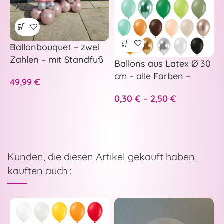
Ballonbouquet – zwei
B
Zahlen – mit Standfuß
e
Ballons aus Latex Ø 30
a
cm – alle Farben –
49,99
€
1
p
0,30
€
–
2,50
€
Kunden, die diesen Artikel gekauft haben,
kauften auch :