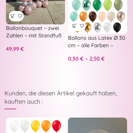
Ballonbouquet – zwei
B
Zahlen – mit Standfuß
e
Ballons aus Latex Ø 30
a
cm – alle Farben –
49,99
€
1
p
0,30
€
–
2,50
€
Kunden, die diesen Artikel gekauft haben,
kauften auch :