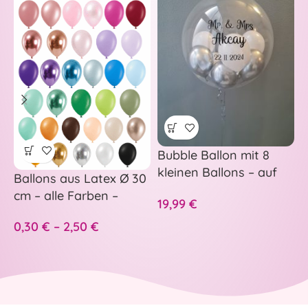
Bubble Ballon mit 8
–
kleinen Ballons – auf
p
Ballons aus Latex Ø 30
Wunsch personalisiert
H
cm – alle Farben –
19,99
€
5
A
S
0,30
€
–
2,50
€