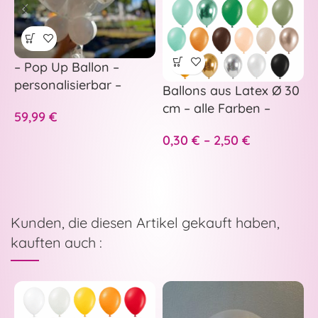
– Pop Up Ballon –
B
personalisierbar –
B
Ballons aus Latex Ø 30
Hochzeitsballon zum
cm – alle Farben –
5
59,99
€
Aufstechen –
Standesamt oder Feier
0,30
€
–
2,50
€
Kunden, die diesen Artikel gekauft haben,
kauften auch :