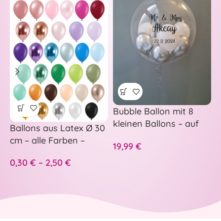
Bubble Ballon mit 8
–
kleinen Ballons – auf
p
Ballons aus Latex Ø 30
Wunsch personalisiert
H
cm – alle Farben –
19,99
€
5
A
S
0,30
€
–
2,50
€