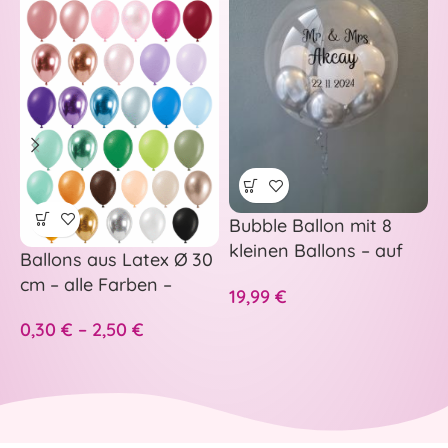
Bubble Ballon mit 8
–
kleinen Ballons – auf
p
Ballons aus Latex Ø 30
Wunsch personalisiert
H
cm – alle Farben –
19,99
€
5
A
S
0,30
€
–
2,50
€