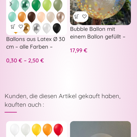
Bubble Ballon mit
einem Ballon gefüllt –
F
Ballons aus Latex Ø 30
auf Wunsch
F
cm – alle Farben –
17,99
€
personalisiert
H
0,30
€
–
2,50
€
5
F
Kunden, die diesen Artikel gekauft haben,
kauften auch :