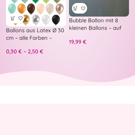
Bubble Ballon mit 8
–
kleinen Ballons – auf
p
Ballons aus Latex Ø 30
Wunsch personalisiert
H
cm – alle Farben –
19,99
€
5
A
S
0,30
€
–
2,50
€