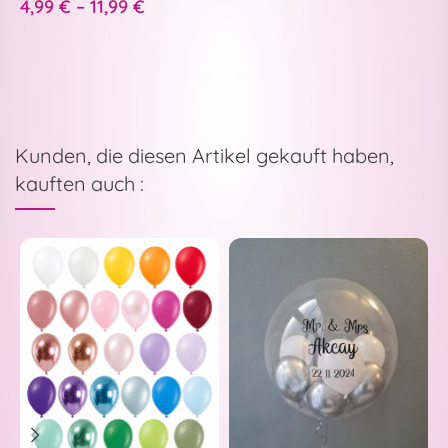
4,99
€
–
11,99
€
7
Kunden, die diesen Artikel gekauft haben,
kauften auch :