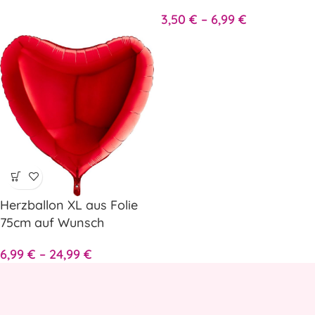
Wunschtext
3,50
€
–
6,99
€
Herzballon XL aus Folie
75cm auf Wunsch
personalisiert
6,99
€
–
24,99
€