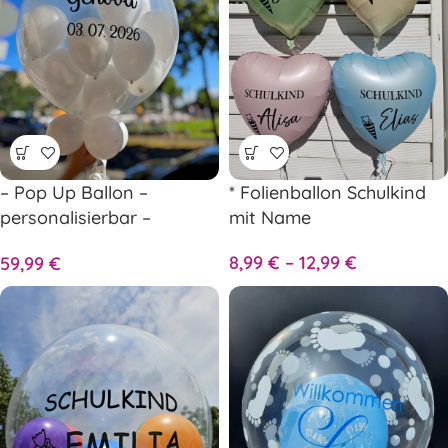
– Pop Up Ballon –
* Folienballon Schulkind
personalisierbar –
mit Name
Hochzeitsballon zum
8,99
€
–
12,99
€
59,99
€
Aufstechen – Standesamt
oder Feier