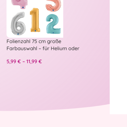
Folienzahl 75 cm große
Herz Folienbal
Farbauswahl – für Helium oder
unbedruckt od
Luft Füllung geeignet
3,50
€
–
6,99
€
5,99
€
–
11,99
€