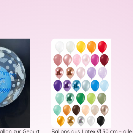
allon zur Geburt
Ballons aus Latex Ø 30 cm – alle