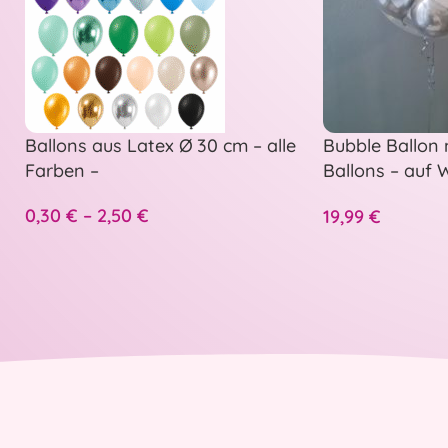
Ballons aus Latex Ø 30 cm – alle
Bubble Ballon 
Farben –
Ballons – auf
personalisiert
0,30
€
–
2,50
€
19,99
€