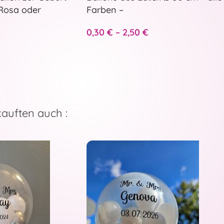
 Rosa oder
Farben –
0,30
€
–
2,50
€
kauften auch :