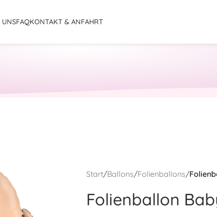
 UNS
FAQ
KONTAKT & ANFAHRT
Start
/
Ballons
/
Folienballons
/
Folienb
Folienballon Bab