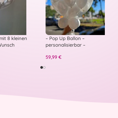
mit 8 kleinen
– Pop Up Ballon –
 Wunsch
personalisierbar –
Hochzeitsballon zum Aufstechen
59,99
€
– Standesamt oder Feier