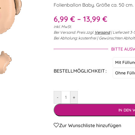
Folienballon Baby. Größe ca. 50 cm. 
6,99
€
–
13,99
€
inkl. MwSt.
Bei Versand: Preis zzgl.
Versand
| Lieferzeit 
Bei Abholung: kostenfrei | Gewünschten Abhol
BITTE AUS
Mit Füllu
BESTELLMÖGLICHKEIT
Ohne Füll
-
+
IN DEN
Zur Wunschliste hinzufügen