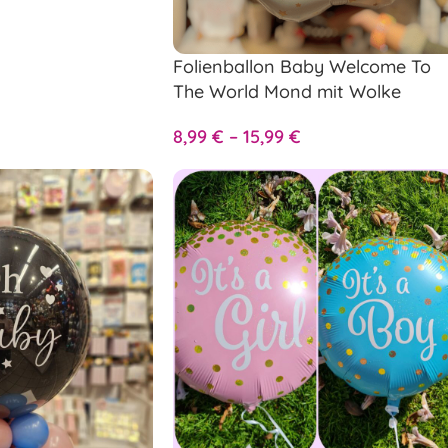
Folienballon Baby Welcome To
The World Mond mit Wolke
8,99
€
–
15,99
€