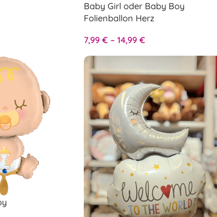
Baby Girl oder Baby Boy
Folienballon Herz
7,99
€
–
14,99
€
by