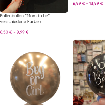
6,99
€
–
13,99
€
Folienballon “Mom to be”
verschiedene Farben
6,50
€
–
9,99
€