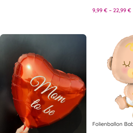
9,99
€
–
22,99
€
Folienballon Ba