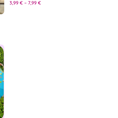
3,99
€
–
7,99
€