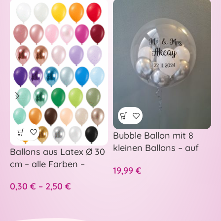
Bubble Ballon mit 8
–
kleinen Ballons – auf
p
Ballons aus Latex Ø 30
Wunsch personalisiert
H
cm – alle Farben –
19,99
€
5
A
S
0,30
€
–
2,50
€