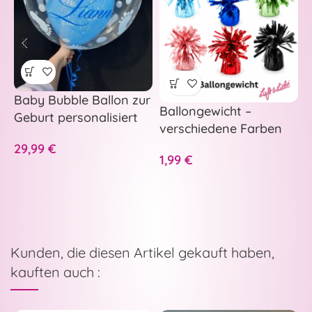
Baby Bubble Ballon zur
Ballongewicht –
Geburt personalisiert
B
verschiedene Farben
Rosa oder Hellblau
c
29,99
€
1,99
€
Kunden, die diesen Artikel gekauft haben,
kauften auch :