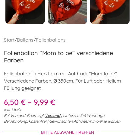
Start
/
Ballons
/
Folienballons
Folienballon “Mom to be” verschiedene
Farben
Folienballon in Herzform mit Aufdruck “Mom to be”.
Verschiedene Farben. Ø 350cm. Für Luft oder Helium
Füllung geeignet.
6,50
€
–
9,99
€
inkl. MwSt.
Bei Versand: Preis zzgl.
Versand
| Lieferzeit 3-5 Werktage
Bei Abholung: kostenfrei | Gewünschten Abholtermin online wählen
BITTE AUSWAHL TREFFEN