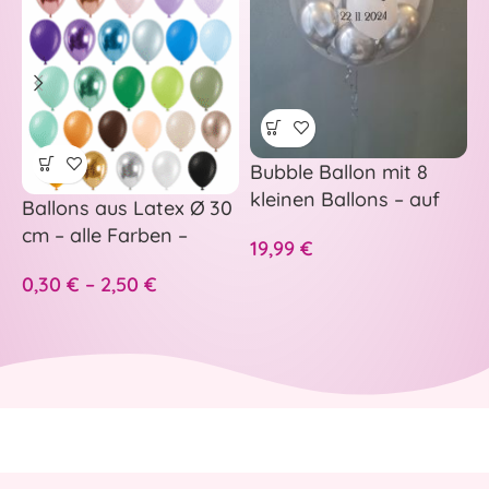
Bubble Ballon mit 8
–
kleinen Ballons – auf
p
Ballons aus Latex Ø 30
Wunsch personalisiert
H
cm – alle Farben –
19,99
€
5
A
S
0,30
€
–
2,50
€