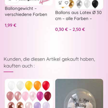
Ballongewicht –
Ballons aus Latex Ø 30
F
verschiedene Farben
cm – alle Farben –
G
1,99
€
0,30
€
–
2,50
€
2
Kunden, die diesen Artikel gekauft haben,
kauften auch :