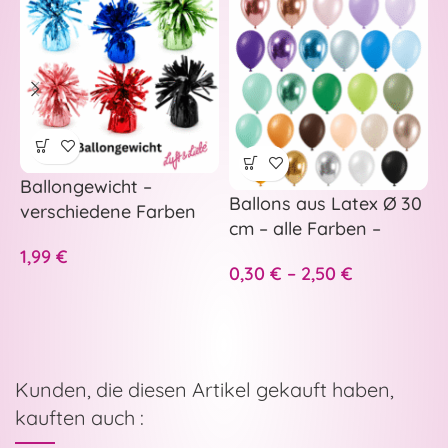
B
7
Ballongewicht –
Ballons aus Latex Ø 30
verschiedene Farben
cm – alle Farben –
1,99
€
0,30
€
–
2,50
€
Kunden, die diesen Artikel gekauft haben,
kauften auch :