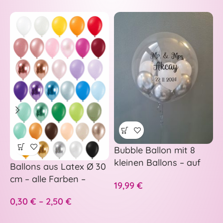
Bubble Ballon mit 8
–
kleinen Ballons – auf
p
Ballons aus Latex Ø 30
Wunsch personalisiert
H
cm – alle Farben –
19,99
€
5
A
S
0,30
€
–
2,50
€