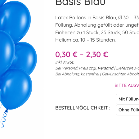
Basis Blau
Latex Ballons in Basis Blau, Ø 30 – 3
Füllung. Abholung gefüllt oder ungefü
Einheiten zu 1 Stück, 25 Stück, 50 St
Helium ca. 10 – 15 Stunden.
0,30
€
–
2,30
€
inkl. MwSt.
Bei Versand: Preis zzgl.
Versand
| Lieferzeit 
Bei Abholung: kostenfrei | Gewünschten Abhol
BITTE AUS
Mit Füllu
BESTELLMÖGLICHKEIT
Ohne Füll