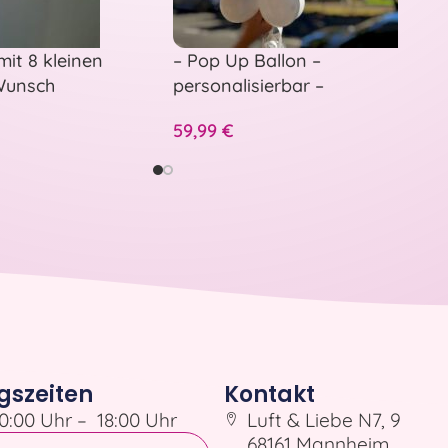
mit 8 kleinen
– Pop Up Ballon –
 Wunsch
personalisierbar –
Hochzeitsballon zum Aufstechen
59,99
€
– Standesamt oder Feier
gszeiten
Kontakt
0:00 Uhr – 18:00 Uhr
Luft & Liebe N7, 9
68161 Mannheim