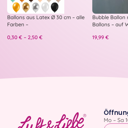
Ballons aus Latex Ø 30 cm – alle
Bubble Ballon 
Farben –
Ballons – auf
personalisiert
0,30
€
–
2,50
€
19,99
€
Öffnun
Mo – Sa 1