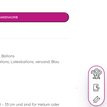
 WARENKORB
,
Ballons
llons
,
Latexballons
,
versand
,
Blau
0 – 33 cm und sind für Helium oder