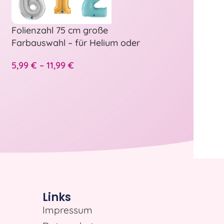
Folienzahl 75 cm große
Herz Folienbal
Farbauswahl – für Helium oder
unbedruckt od
Luft Füllung geeignet
3,50
€
–
6,99
€
5,99
€
–
11,99
€
Links
Impressum