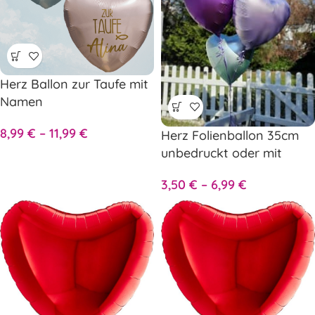
Herz Ballon zur Taufe mit
Namen
8,99
€
–
11,99
€
Herz Folienballon 35cm
unbedruckt oder mit
Wunschtext
3,50
€
–
6,99
€