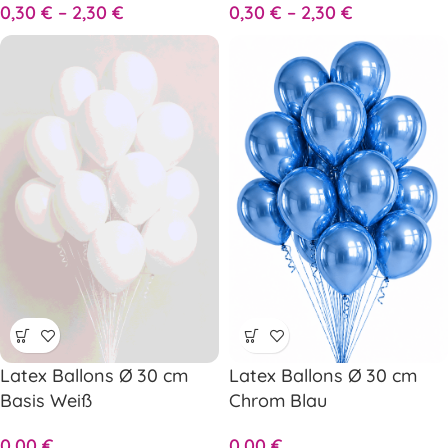
0,30
€
–
2,30
€
0,30
€
–
2,30
€
Latex Ballons Ø 30 cm
Latex Ballons Ø 30 cm
Basis Weiß
Chrom Blau
0,00
€
0,00
€