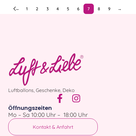
←
1
2
3
4
5
6
7
8
9
→
Luftballons, Geschenke, Deko
Öffnungszeiten
Mo – Sa 10:00 Uhr – 18:00 Uhr
Kontakt & Anfahrt