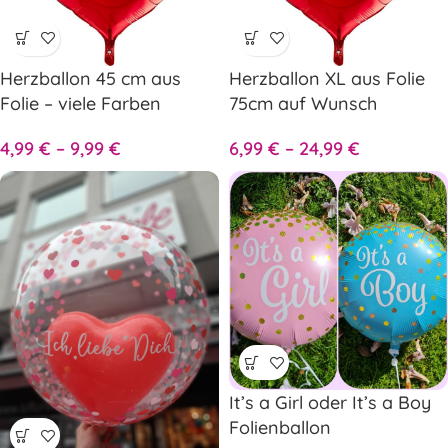
Herzballon 45 cm aus
Herzballon XL aus Folie
Folie – viele Farben
75cm auf Wunsch
personalisiert
4,99
€
–
9,99
€
6,99
€
–
24,99
€
It’s a Girl oder It’s a Boy
Folienballon