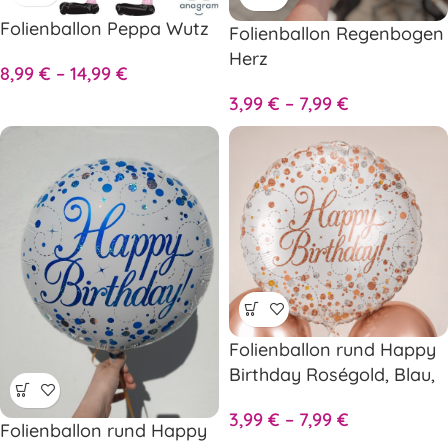
Folienballon Peppa Wutz
Folienballon Regenbogen
Herz
8,99
€
–
14,99
€
3,99
€
–
7,99
€
Folienballon rund Happy
Birthday Roségold, Blau,
Schwarz oder Gold
3,99
€
–
7,99
€
Folienballon rund Happy