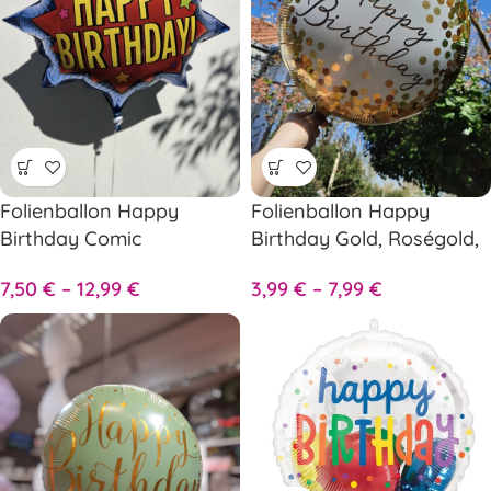
Folienballon Happy
Folienballon Happy
Birthday Comic
Birthday Gold, Roségold,
Sprechblase
Schwarz, Blau oder Grün
7,50
€
–
12,99
€
3,99
€
–
7,99
€