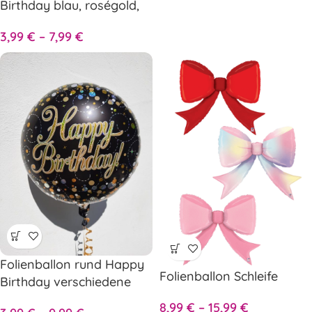
Birthday blau, roségold,
schwarz oder gold
3,99
€
–
7,99
€
Folienballon rund Happy
Folienballon Schleife
Birthday verschiedene
Farben!
8,99
€
–
15,99
€