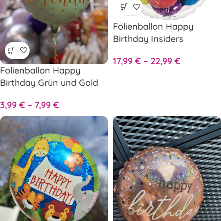
Folienballon Happy
Birthday Insiders
17,99
€
–
22,99
€
Folienballon Happy
Birthday Grün und Gold
3,99
€
–
7,99
€