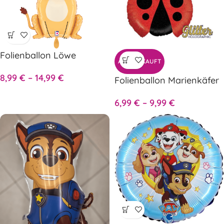
Folienballon Löwe
AUSVERKAUFT
8,99
€
–
14,99
€
Folienballon Marienkäfer
6,99
€
–
9,99
€