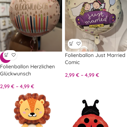
Folienballon Just Married
-38%
Comic
Folienballon Herzlichen
Glückwunsch
2,99
€
–
4,99
€
2,99
€
–
4,99
€