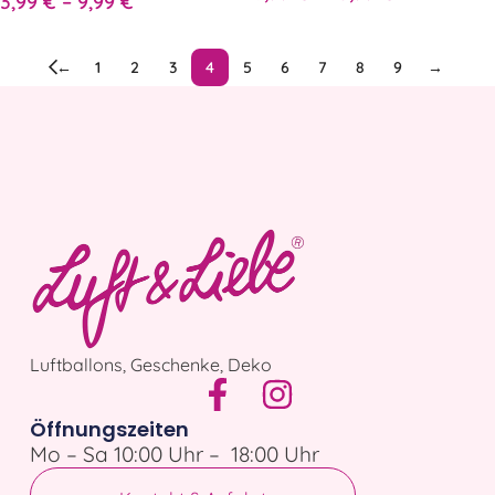
3,99
€
–
9,99
€
←
1
2
3
4
5
6
7
8
9
→
Luftballons, Geschenke, Deko
Öffnungszeiten
Mo – Sa 10:00 Uhr – 18:00 Uhr